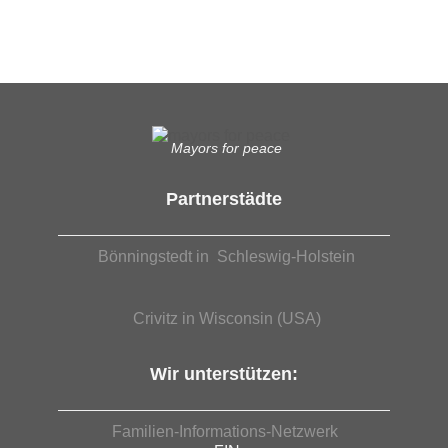
EUTB®– Ergänzende Unabhängige Teilhabe-Beratung
Mayors for peace
Partnerstädte
Bönningstedt in Schleswig-Holstein
Crivitz in Wisconsin (USA)
Wir unterstützen:
Familien-Informations-Netzwerk