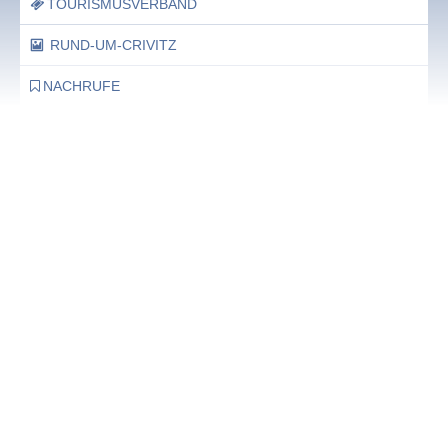
TOURISMUSVERBAND
RUND-UM-CRIVITZ
NACHRUFE
Bürgerhaus
Feste Termine / Öffnungszeiten
Ergänzende Unabhängige Teilhabe-Beratung
Was das bedeutet, erfahren Sie hier.