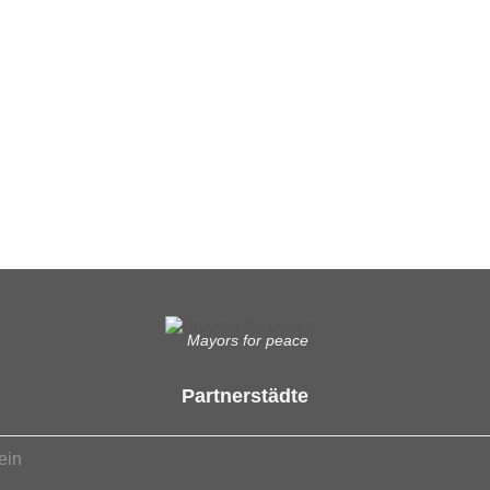
Mayors for peace
Partnerstädte
ein