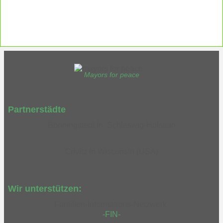
EUTB®– Ergänzende Unabhängige Teilhabe-Beratung
Mayors for peace
Partnerstädte
Bönningstedt in Schleswig-Holstein
Crivitz in Wisconsin (USA)
Wir unterstützen:
Familien-Informations-Netzwerk
-FIN-