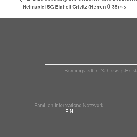
Heimspiel SG Einheit Crivitz (Herren Ü 35)
»
Bönningstedt in Schleswig-Holst
Familien-Informations-Netzwerk
-FIN-