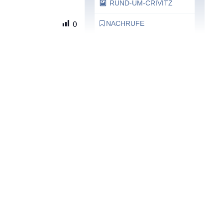
RUND-UM-CRIVITZ
0
NACHRUFE
Bürgerhaus
Feste Termine / Öffnungszeiten
Ergänzende Unabhängige
Teilhabe-Beratung
Was das bedeutet, erfahren Sie
hier.