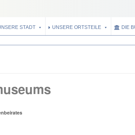
UNSERE STADT
UNSERE ORTSTEILE
DIE 
tmuseums
enbeirates