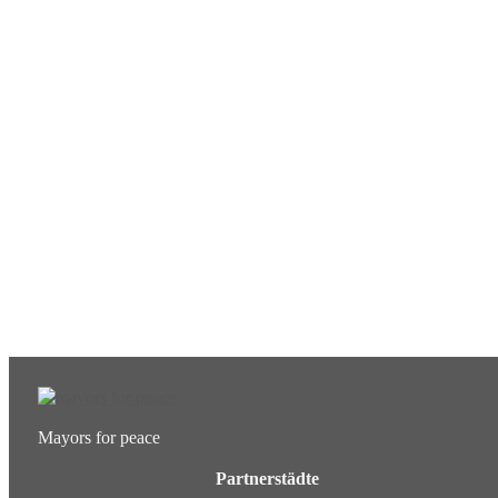
Ergänzende Unabhängige Teilhabe-Beratung
Was das bedeutet, erfahren Sie hier.
EUTB®– Ergänzende Unabhängige Teilhabe-Beratung
Mayors for peace
Partnerstädte