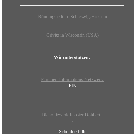
Bönningstedt in Schleswig-Holstein
Crivitz in Wisconsin (USA)
Wir unterstützen:
Familien-Informations-Netzwerk
-FIN-
Diakoniewerk Kloster Dobbertin
-
Schuldnerhilfe