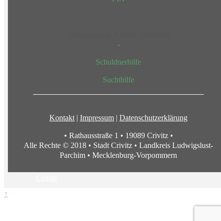
Diakoniewerk Kloster Dobbertin
-
Schuldnerhilfe
Suchthilfe
Kontakt
|
Impressum
|
Datenschutzerklärung
• Rathausstraße 1 • 19089 Crivitz •
Alle Rechte © 2018 • Stadt Crivitz • Landkreis Ludwigslust-
Parchim • Mecklenburg-Vorpommern
©2026 -
Crivitz
↑