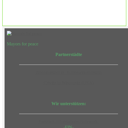
EUTB®– Ergänzende Unabhängige Teilhabe-Beratung
Mayors for peace
Partnerstädte
Bönningstedt in Schleswig-Holstein
Crivitz in Wisconsin (USA)
Wir unterstützen:
Familien-Informations-Netzwerk
-FIN-