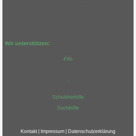
Bönningstedt in Schleswig-Holstein
Crivitz in Wisconsin (USA)
Wir unterstützen:
Familien-Informations-Netzwerk
-FIN-
Diakoniewerk Kloster Dobbertin
-
Schuldnerhilfe
Suchthilfe
Kontakt
|
Impressum
|
Datenschutzerklärung