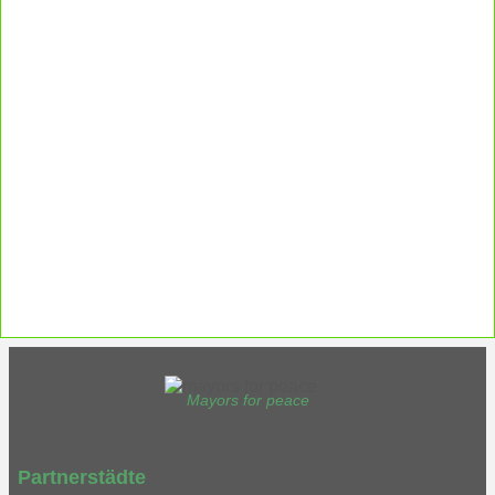
Ergänzende Unabhängige Teilhabe-
Beratung
Was das bedeutet, erfahren Sie hier.
EUTB®– Ergänzende Unabhängige Teilhabe-Beratung
Mayors for peace
Partnerstädte