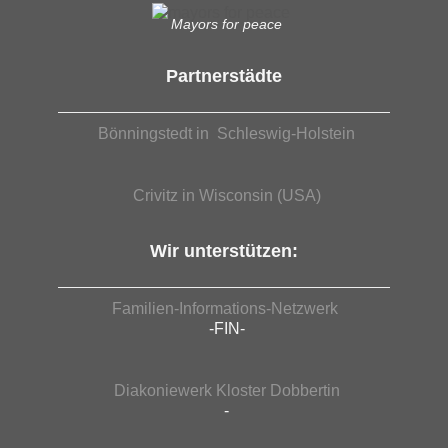
Mayors for peace
Partnerstädte
Bönningstedt in Schleswig-Holstein
Crivitz in Wisconsin (USA)
Wir unterstützen:
Familien-Informations-Netzwerk
-FIN-
Diakoniewerk Kloster Dobbertin
-