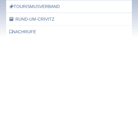
TOURISMUSVERBAND
RUND-UM-CRIVITZ
NACHRUFE
Bürgerhaus
Feste Termine / Öffnungszeiten
Ergänzende Unabhängige Teilhabe-Beratung
Was das bedeutet, erfahren Sie hier.