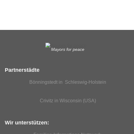
EUTB®– Ergänzende Unabhängige Teilhabe-Beratung
Mayors for peace
Partnerstädte
Bönningstedt in Schleswig-Holstein
Crivitz in Wisconsin (USA)
Wir unterstützen: