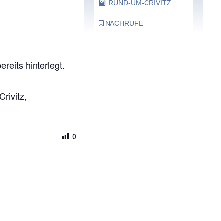
RUND-UM-CRIVITZ
NACHRUFE
Bürgerhaus
reits hinterlegt.
Feste Termine / Öffnungszeiten
rivitz,
0
Ergänzende Unabhängige
Teilhabe-Beratung
Was das bedeutet, erfahren Sie
hier.