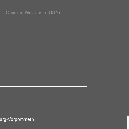
Crivitz in Wisconsin (USA)
nburg-Vorpommern