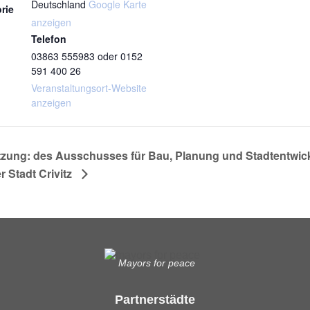
Deutschland
Google Karte
rie
anzeigen
Telefon
03863 555983 oder 0152
591 400 26
Veranstaltungsort-Website
anzeigen
tzung: des Ausschusses für Bau, Planung und Stadtentwic
r Stadt Crivitz
Mayors for peace
Partnerstädte