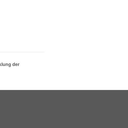
EUTB®– Ergänzende
Unabhängige Teilhabe-
Beratung
klung der