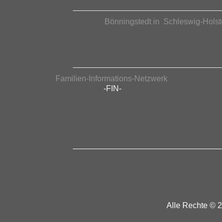
Bönningstedt in Schleswig-Holst
Familien-Informations-Netzwerk
-FIN-
Alle Rechte © 2