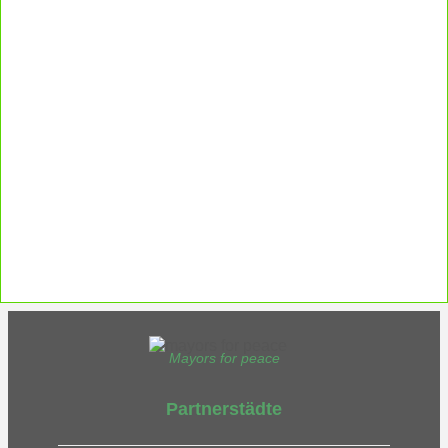
Ergänzende Unabhängige Teilhabe-
Beratung
Was das bedeutet, erfahren Sie hier.
EUTB®– Ergänzende Unabhängige Teilhabe-Beratung
Mayors for peace
Partnerstädte