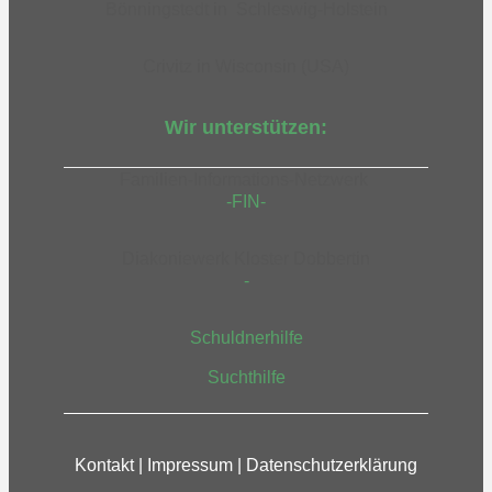
Bönningstedt in Schleswig-Holstein
Crivitz in Wisconsin (USA)
Wir unterstützen:
Familien-Informations-Netzwerk
-FIN-
Diakoniewerk Kloster Dobbertin
-
Schuldnerhilfe
Suchthilfe
Kontakt
|
Impressum
|
Datenschutzerklärung