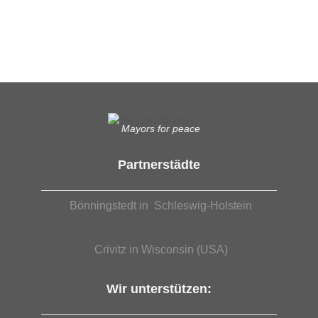
Was das bedeutet, erfahren Sie hier.
EUTB®– Ergänzende Unabhängige Teilhabe-Beratung
Mayors for peace
Partnerstädte
Bönningstedt in Schleswig-Holstein
Crivitz in Wisconsin (USA)
Wir unterstützen: