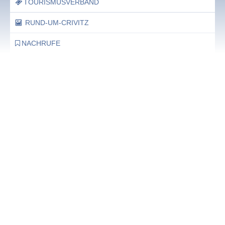
TOURISMUSVERBAND
RUND-UM-CRIVITZ
NACHRUFE
Bürgerhaus
Feste Termine / Öffnungszeiten
Ergänzende Unabhängige Teilhabe-Beratung
Was das bedeutet, erfahren Sie hier.