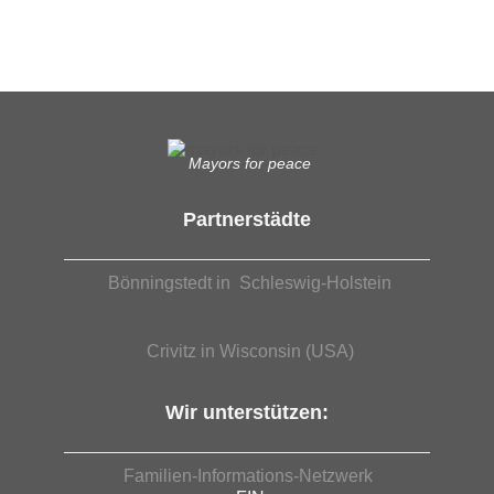
EUTB®– Ergänzende Unabhängige Teilhabe-Beratung
Mayors for peace
Partnerstädte
Bönningstedt in Schleswig-Holstein
Crivitz in Wisconsin (USA)
Wir unterstützen:
Familien-Informations-Netzwerk