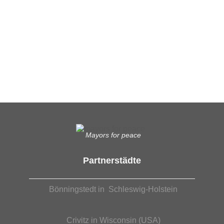
Ergänzende Unabhängige Teilhabe-Beratung
Was das bedeutet, erfahren Sie hier.
EUTB®– Ergänzende Unabhängige Teilhabe-Beratung
Mayors for peace
Partnerstädte
Bönningstedt in Schleswig-Holstein
Crivitz in Wisconsin (USA)