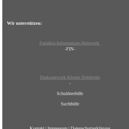
Wir unterstützen:
Familien-Informations-Netzwerk
-FIN-
Diakoniewerk Kloster Dobbertin
-
Schuldnerhilfe
Suchthilfe
Kontakt
|
Impressum
|
Datenschutzerklärung