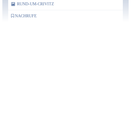
RUND-UM-CRIVITZ
NACHRUFE
Bürgerhaus
Feste Termine / Öffnungszeiten
Ergänzende Unabhängige Teilhabe-Beratung