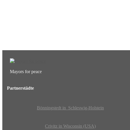
Was das bedeutet, erfahren Sie hier.
EUTB®– Ergänzende Unabhängige Teilhabe-Beratung
Mayors for peace
Partnerstädte
Bönningstedt in Schleswig-Holstein
Crivitz in Wisconsin (USA)