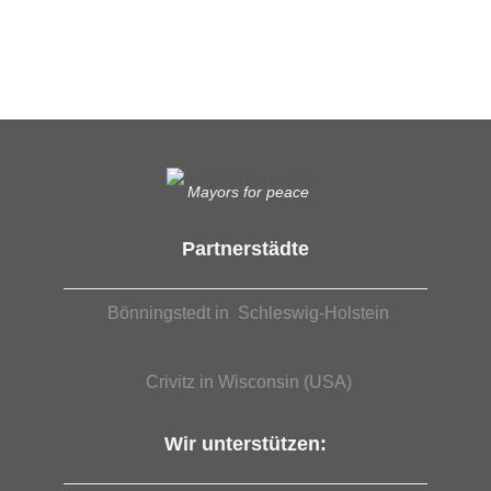
EUTB®– Ergänzende Unabhängige Teilhabe-Beratung
Mayors for peace
Partnerstädte
Bönningstedt in Schleswig-Holstein
Crivitz in Wisconsin (USA)
Wir unterstützen: