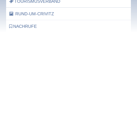
TOURISMUSVERBAND
RUND-UM-CRIVITZ
NACHRUFE
Bürgerhaus
Feste Termine / Öffnungszeiten
Ergänzende Unabhängige Teilhabe-Beratung
Was das bedeutet, erfahren Sie hier.