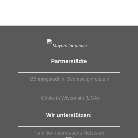
EUTB®– Ergänzende Unabhängige Teilhabe-Beratung
Mayors for peace
Partnerstädte
Bönningstedt in Schleswig-Holstein
Crivitz in Wisconsin (USA)
Wir unterstützen:
Familien-Informations-Netzwerk