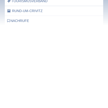
TOURISMUSVERBAND
RUND-UM-CRIVITZ
NACHRUFE
Bürgerhaus
Feste Termine / Öffnungszeiten
Ergänzende Unabhängige Teilhabe-Beratung
Was das bedeutet, erfahren Sie hier.