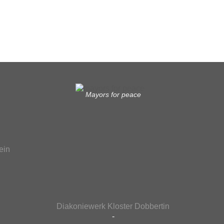
Mayors for peace
ein
Diakoniewerk Kloster Dobbertin
-