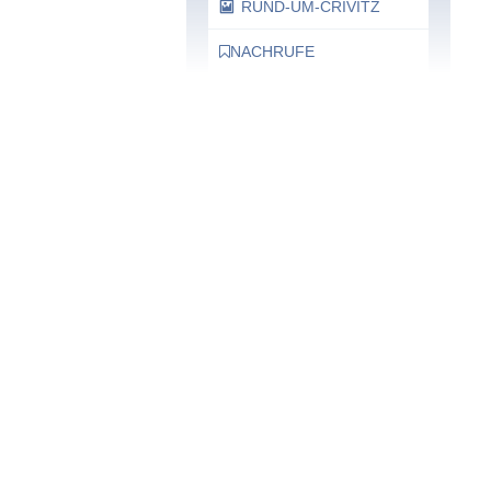
RUND-UM-CRIVITZ
NACHRUFE
Bürgerhaus
Feste Termine / Öffnungszeiten
Ergänzende Unabhängige
Teilhabe-Beratung
Was das bedeutet, erfahren Sie
hier.