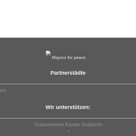
Mayors for peace
Partnerstädte
ein
Wir unterstützen:
Diakoniewerk Kloster Dobbertin
-