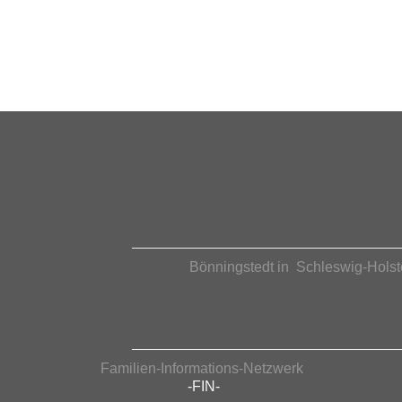
Bönningstedt in Schleswig-Holst
Familien-Informations-Netzwerk
-FIN-