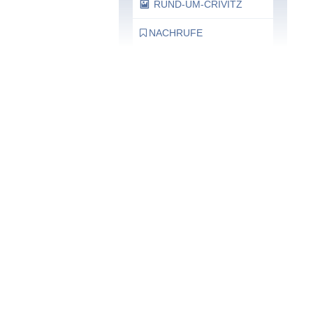
RUND-UM-CRIVITZ
NACHRUFE
Bürgerhaus
Feste Termine / Öffnungszeiten
Ergänzende Unabhängige
Teilhabe-Beratung
Was das bedeutet, erfahren Sie
hier.