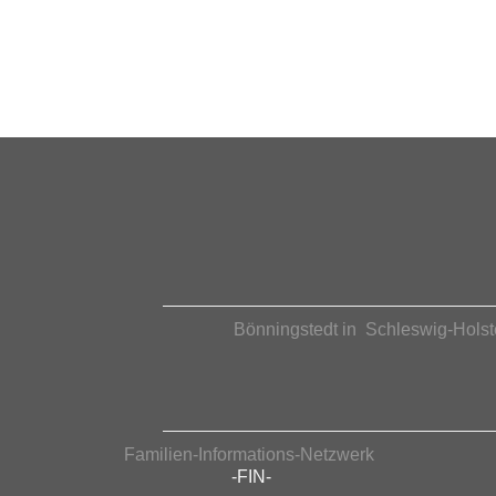
Bönningstedt in Schleswig-Holst
Familien-Informations-Netzwerk
-FIN-