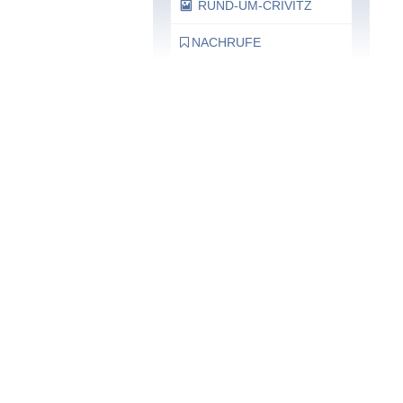
RUND-UM-CRIVITZ
NACHRUFE
Bürgerhaus
Feste Termine / Öffnungszeiten
Ergänzende Unabhängige
Teilhabe-Beratung
Was das bedeutet, erfahren Sie
hier.