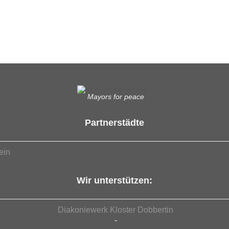
Mayors for peace
Partnerstädte
ein
Wir unterstützen:
Diakoniewerk Kloster Dobbertin
-